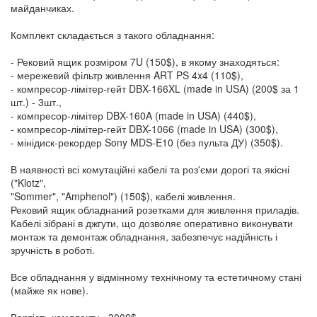
майданчиках.
Комплект складається з такого обладнання:
- Рековий ящик розміром 7U (150$), в якому знаходяться:
- мережевий фільтр живлення ART PS 4x4 (110$),
- компресор-лімітер-гейт DBX-166XL (made in USA) (200$ за 1
шт.) - 3шт.,
- компресор-лімітер DBX-160A (made in USA) (440$),
- компресор-лімітер-гейт DBX-1066 (made in USA) (300$),
- мінідиск-рекордер Sony MDS-E10 (без пульта ДУ) (350$).
В наявності всі комутаційні кабелі та роз'єми дорогі та якісні
("Klotz",
"Sommer", "Amphenol") (150$), кабелі живлення.
Рековий ящик обладнаний розетками для живлення приладів.
Кабелі зібрані в джгути, що дозволяє оперативно виконувати
монтаж та демонтаж обладнання, забезпечує надійність і
зручність в роботі.
Все обладнання у відмінному технічному та естетичному стані
(майже як нове).
Вартість комллекту - 3000$.