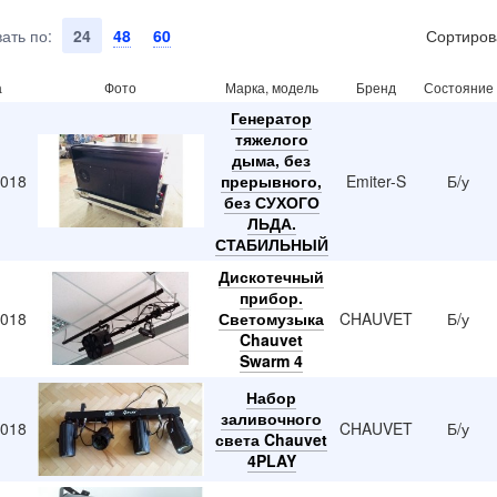
ать по:
24
48
60
Сортиров
а
Фото
Марка, модель
Бренд
Состояние
Генератор
тяжелого
дыма, без
2018
прерывного,
Emiter-S
Б/у
без СУХОГО
ЛЬДА.
СТАБИЛЬНЫЙ
Дискотечный
прибор.
2018
Светомузыка
CHAUVET
Б/у
Chauvet
Swarm 4
Набор
заливочного
2018
CHAUVET
Б/у
света Chauvet
4PLAY