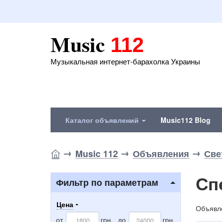
Music
112
Музыкальная интернет-барахолка Украины
Каталог объявлений
Music112 Blog
Music 112
Объявления
Све
Сп
Фильтр по параметрам
Цена
Объявле
от
грн.
до
грн.