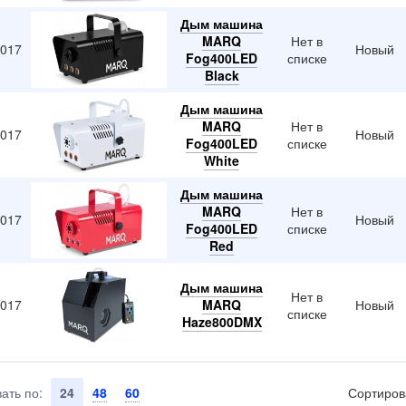
Дым машина
MARQ
Нет в
2017
Новый
Fog400LED
списке
Black
Дым машина
MARQ
Нет в
2017
Новый
Fog400LED
списке
White
Дым машина
MARQ
Нет в
2017
Новый
Fog400LED
списке
Red
Дым машина
Нет в
2017
MARQ
Новый
списке
Haze800DMX
ать по:
24
48
60
Сортиров