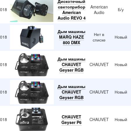
Дискотечный
светоприбор
American
2018
Б/у
American
Audio
Audio REVO 4
Дым машины
Нет в
2018
MARQ HAZE
Новый
списке
800 DMX
Дым машины
2018
CHAUVET
CHAUVET
Новый
Geyser RGB
Дым машины
2018
CHAUVET
CHAUVET
Новый
Geyser RGB
CHAUVET
2018
CHAUVET
Новый
Geyser P6