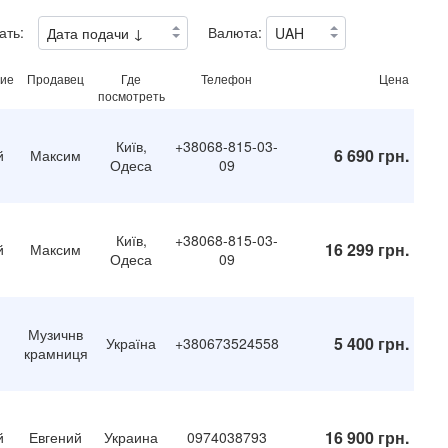
ать:
Валюта:
ие
Продавец
Где
Телефон
Цена
посмотреть
Київ,
+38068-815-03-
6 690 грн.
й
Максим
Одеса
09
Київ,
+38068-815-03-
16 299 грн.
й
Максим
Одеса
09
Музичнв
5 400 грн.
Україна
+380673524558
крамниця
16 900 грн.
й
Евгений
Украина
0974038793