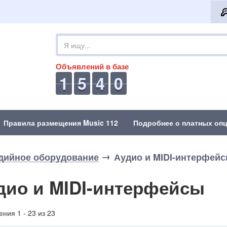
Объявлений в базе
1
5
4
0
Правила размещения Music 112
Подробнее о платных опц
дийное оборудование
Аудио и MIDI-интерфей
дио и MIDI-интерфейсы
ния 1 - 23 из 23