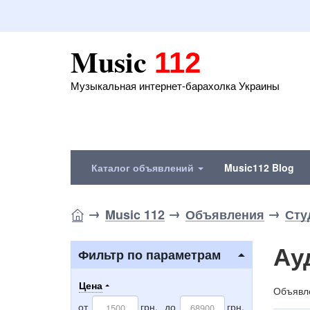
Music
112
Музыкальная интернет-барахолка Украины
Каталог объявлений
Music112 Blog
Music 112
Объявления
Сту
Ау
Фильтр по параметрам
Цена
Объявле
от
грн.
до
грн.