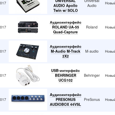
UNIVERSAL
Universal
2017
Новы
AUDIO Apollo
Audio
Twin w/ SOLO
Аудиоинтерфейс
2017
ROLAND UA-55
Roland
Новы
Quad-Capture
Аудиоинтерфейс
2017
M-Audio M-Track
M-audio
Новы
2X2
USB-интерфейс
2017
BEHRINGER
Behringer
Новы
UCG102
Aудиоинтерфейс
2017
PRESONUS
PreSonus
Новы
AUDIOBOX 44VSL