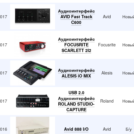
Аудиоинтерфейс
2017
AVID Fast Track
Avid
Новы
C600
Аудиоинтерфейс
2017
FOCUSRITE
Focusrite
Новы
SCARLETT 2I2
Аудиоинтерфейс
2017
Alesis
Новы
ALESIS iO MIX
USB 2.0
Аудиоинтерфейс
2017
Roland
Новы
ROLAND STUDIO-
CAPTURE
2016
Avid 888 I/O
Avid
Б/у