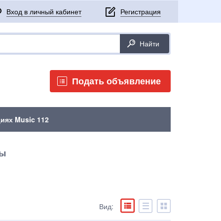
Подать объявление
иях Music 112
сы
Вид: