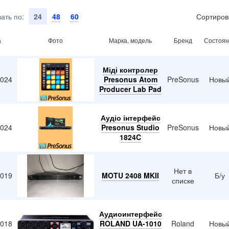
ать по:
24
48
60
Сортиров
а
Фото
Марка, модель
Бренд
Состоян
Міді контролер
2024
Presonus Atom
PreSonus
Новы
Producer Lab Pad
Аудіо інтерфейс
2024
Presonus Studio
PreSonus
Новы
1824C
Нет в
2019
MOTU 2408 MKII
Б/у
списке
Аудиоинтерфейс
2018
ROLAND UA-1010
Roland
Новы