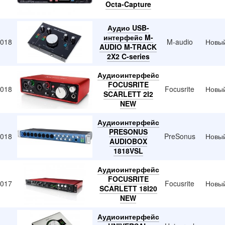
Octa-Capture
Аудио USB-
интерфейс M-
2018
M-audio
Новы
AUDIO M-TRACK
2X2 C-series
Аудиоинтерфейс
FOCUSRITE
2018
Focusrite
Новы
SCARLETT 2I2
NEW
Аудиоинтерфейс
PRESONUS
2018
PreSonus
Новы
AUDIOBOX
1818VSL
Аудиоинтерфейс
FOCUSRITE
2017
Focusrite
Новы
SCARLETT 18I20
NEW
Аудиоинтерфейс