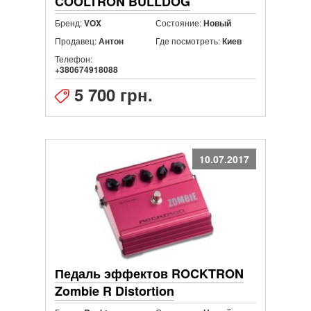
COOLTRON BULLDOG
DISTORTION
Бренд:
Состояние:
VOX
Новый
Продавец:
Где посмотреть:
Антон
Киев
Телефон:
+380674918088
5 700 грн.
10.07.2017
Педаль эффектов ROCKTRON
Zombie R Distortion