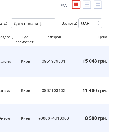
Вид:
ать:
Валюта:
одавец
Где
Телефон
Цена
посмотреть
15 048 грн.
аксим
Киев
0951979531
11 400 грн.
аниил
Киев
0967103133
8 500 грн.
Антон
Киев
+380674918088