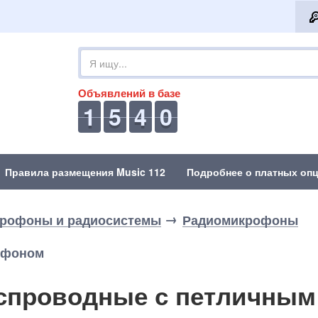
Объявлений в базе
1
5
4
0
Правила размещения Music 112
Подробнее о платных опц
рофоны и радиосистемы
Радиомикрофоны
офоном
спроводные с петличны