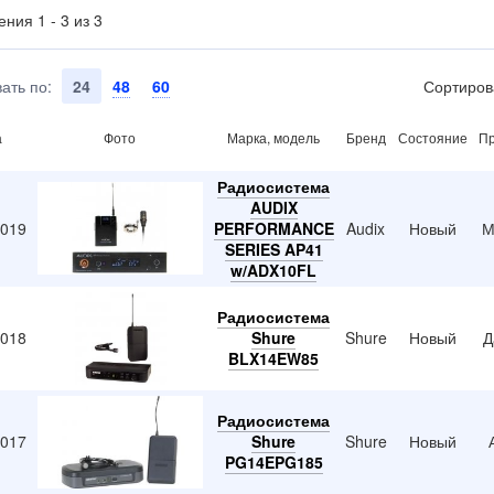
ния 1 - 3 из 3
ать по:
24
48
60
Сортиров
а
Фото
Марка, модель
Бренд
Состояние
Пр
Радиосистема
AUDIX
2019
PERFORMANCE
Audix
Новый
М
SERIES AP41
w/ADX10FL
Радиосистема
2018
Shure
Shure
Новый
Д
BLX14EW85
Радиосистема
2017
Shure
Shure
Новый
PG14EPG185