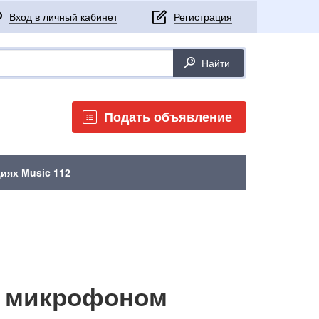
Подать объявление
иях Music 112
м микрофоном