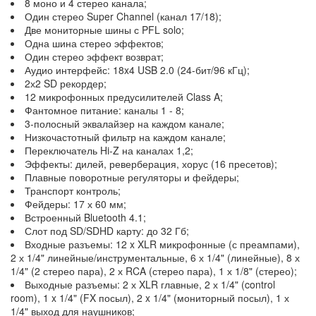
8 моно и 4 стерео канала;
Один стерео Super Channel (канал 17/18);
Две мониторные шины с PFL solo;
Одна шина стерео эффектов;
Один стерео эффект возврат;
Аудио интерфейс: 18x4 USB 2.0 (24-бит/96 кГц);
2х2 SD рекордер;
12 микрофонных предусилителей Class A;
Фантомное питание: каналы 1 - 8;
3-полосный эквалайзер на каждом канале;
Низкочастотный фильтр на каждом канале;
Переключатель Hi-Z на каналах 1,2;
Эффекты: дилей, реверберация, хорус (16 пресетов);
Плавные поворотные регуляторы и фейдеры;
Транспорт контроль;
Фейдеры: 17 х 60 мм;
Встроенный Bluetooth 4.1;
Слот под SD/SDHD карту: до 32 Гб;
Входные разъемы: 12 x XLR микрофонные (с преампами),
2 х 1/4" линейные/инструментальные, 6 х 1/4" (линейные), 8 х
1/4" (2 стерео пара), 2 х RCA (стерео пара), 1 х 1/8" (стерео);
Выходные разъемы: 2 х XLR главные, 2 х 1/4" (control
room), 1 x 1/4" (FX посыл), 2 x 1/4" (мониторный посыл), 1 х
1/4" выход для наушников;