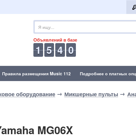
Объявлений в базе
1
5
4
0
Правила размещения Music 112
Подробнее о платных опц
ковое оборудование
Микшерные пульты
Ан
Yamaha MG06X