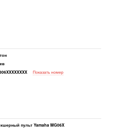
тон
ев
80
6XXXXXXXX
Показать номер
кшерный пульт Yamaha MG06X