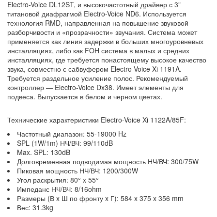
Electro-Voice DL12ST, и высокочастотный драйвер с 3"
титановой диафрагмой Electro-Voice ND6. Используется
технология RMD, направленная на повышение звуковой
разборчивости и «прозрачности» звучания. Система может
применяется как линия задержки в больших многоуровневых
инсталляциях, либо как FOH система в малых и средних
инсталляциях, где требуется понастоящему высокое качество
звука, совместно с сабвуфером Electro-Voice Xi 1191A.
Требуется раздельное усиление полос. Рекомендуемый
контроллер — Electro-Voice Dx38. Имеет элементы для
подвеса. Выпускается в белом и черном цветах.
Технические характеристики Electro-Voice Xi 1122A/85F:
Частотный диапазон: 55-19000 Hz
SPL (1W/1m) НЧ/ВЧ: 99/110dB
Max. SPL: 130dB
Долговременная подводимая мощность НЧ/ВЧ: 300/75W
Пиковая мощность НЧ/ВЧ: 1200/300W
Угол раскрытия: 80° x 55°
Импеданс НЧ/ВЧ: 8/16ohm
Размеры (В x Ш по фронту x Г): 584 x 375 x 356 mm
Вес: 31.3kg