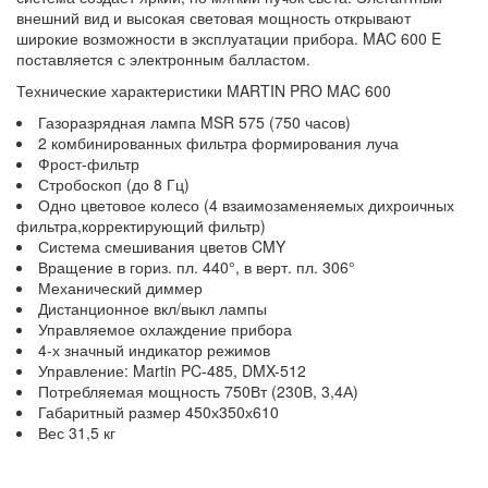
внешний вид и высокая световая мощность открывают
широкие возможности в эксплуатации прибора. MAC 600 E
поставляется с электронным балластом.
Технические характеристики MARTIN PRO MAC 600
Газоразрядная лампа MSR 575 (750 часов)
2 комбинированных фильтра формирования луча
Фрост-фильтр
Стробоскоп (до 8 Гц)
Одно цветовое колесо (4 взаимозаменяемых дихроичных
фильтра,корректирующий фильтр)
Система смешивания цветов CMY
Вращение в гориз. пл. 440°, в верт. пл. 306°
Механический диммер
Дистанционное вкл/выкл лампы
Управляемое охлаждение прибора
4-х значный индикатор режимов
Управление: Martin PC-485, DMX-512
Потребляемая мощность 750Вт (230В, 3,4А)
Габаритный размер 450х350х610
Вес 31,5 кг