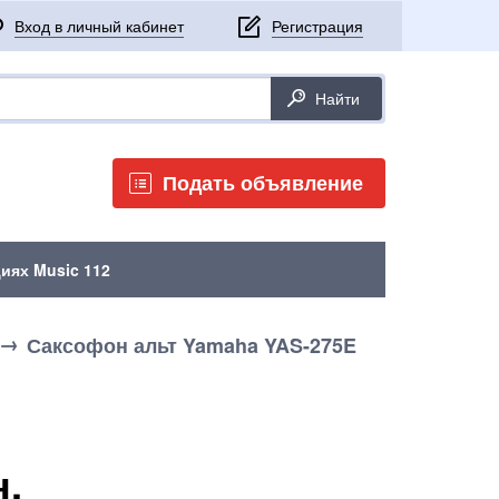
Подать объявление
иях Music 112
Саксофон альт Yamaha YAS-275E
н.