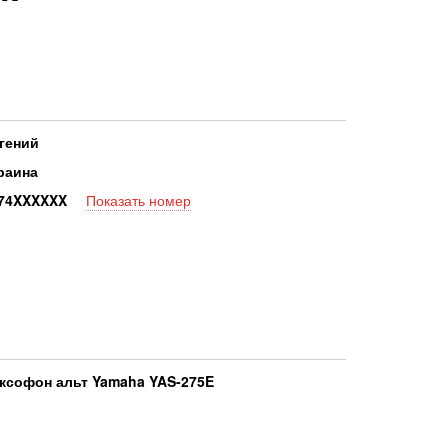
гений
раина
7
4XXXXXX
Показать номер
ксофон альт Yamaha YAS-275E