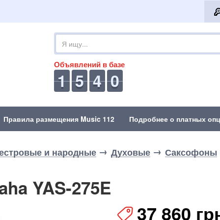
Объявлений в базе
1
5
4
0
Правила размещения Music 112
Подробнее о платных опц
естровые и народные
Духовые
Саксофоны
aha YAS-275E
37 860 гр