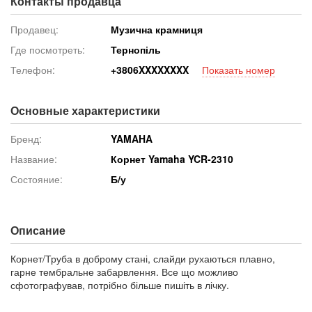
Контакты продавца
Продавец:
Музична крамниця
Где посмотреть:
Тернопіль
Телефон:
+380
6XXXXXXXX
Показать номер
Основные характеристики
Бренд:
YAMAHA
Название:
Корнет Yamaha YCR-2310
Состояние:
Б/у
Описание
Корнет/Труба в доброму стані, слайди рухаються плавно,
гарне тембральне забарвлення. Все що можливо
сфотографував, потрібно більше пишіть в лічку.