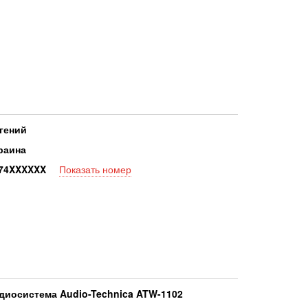
гений
раина
7
4XXXXXX
Показать номер
диосистема Audio-Technica ATW-1102