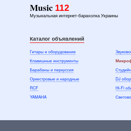
Music
112
Музыкальная интернет-барахолка Украины
Каталог объявлений
Гитары и оборудование
Звуково
Клавишные инструменты
Микроф
Барабаны и перкуссия
Студий
Оркестровые и народные
DJ обо
RCF
Hi-Fi о
YAMAHA
Светово