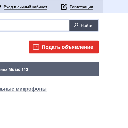
Подать объявление
иях Music 112
льные микрофоны