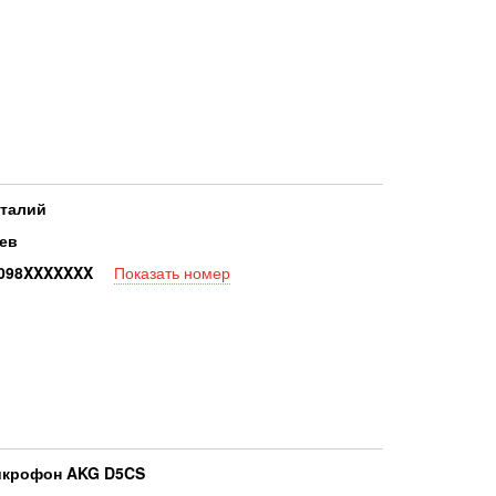
талий
ев
09
8XXXXXXX
Показать номер
крофон AKG D5CS