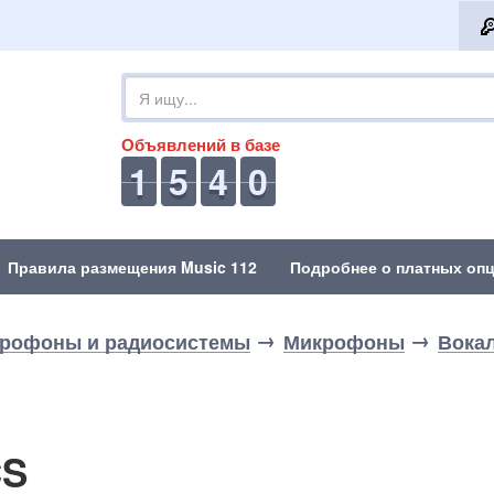
Объявлений в базе
1
5
4
0
Правила размещения Music 112
Подробнее о платных опц
рофоны и радиосистемы
Микрофоны
Вока
CS