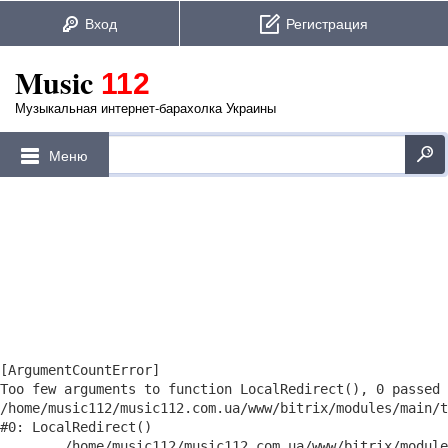
Music
112
Музыкальная интернет-барахолка Украины
Меню
[ArgumentCountError] 

Too few arguments to function LocalRedirect(), 0 passed 
/home/music112/music112.com.ua/www/bitrix/modules/main/t
#0: LocalRedirect()

	/home/music112/music112.com.ua/www/bitrix/modules/yenisite.core/lib/ajax.php:53
