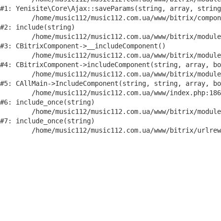
#1: Yenisite\Core\Ajax::saveParams(string, array, string
	/home/music112/music112.com.ua/www/bitrix/components/yenisite/bbs_auto/component.php:87

#2: include(string)

	/home/music112/music112.com.ua/www/bitrix/modules/main/classes/general/component.php:594

#3: CBitrixComponent->__includeComponent()

	/home/music112/music112.com.ua/www/bitrix/modules/main/classes/general/component.php:653

#4: CBitrixComponent->includeComponent(string, array, bo
	/home/music112/music112.com.ua/www/bitrix/modules/main/classes/general/main.php:1038

#5: CAllMain->IncludeComponent(string, string, array, bo
	/home/music112/music112.com.ua/www/index.php:186

#6: include_once(string)

	/home/music112/music112.com.ua/www/bitrix/modules/main/include/urlrewrite.php:159

#7: include_once(string)
