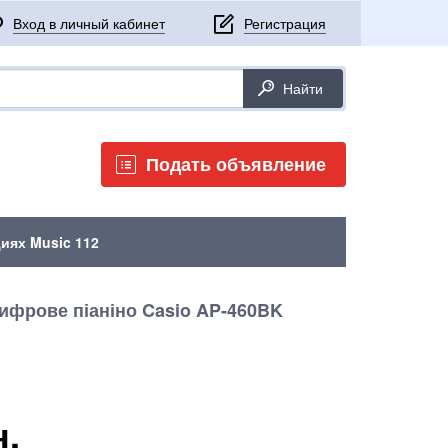
Подать объявление
иях Music 112
ифрове піаніно Casio AP-460BK
н.