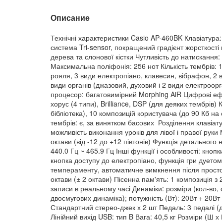
Описание
Технічні характеристики Casio AP-460BK Клавіатура:
система Tri-sensor, покращений градієнт жорсткості 
дерева та слонової кістки Чутливість до натискання:
Максимальна поліфонія: 256 нот Кількість тембрів: 
рояля, 3 види електропіано, клавесин, вібрафон, 2 в
види органів (джазовий, духовий і 2 види електроор
процесор: багатовимірний Morphing AiR Цифрові ефе
хорус (4 типи), Brilliance, DSP (для деяких тембрів) 
бібліотека), 10 композицій користувача (до 90 Кб н
тембрів: є, за винятком басових Розділення клавіат
можливість виконання уроків для лівої і правої рук
октави (від -12 до +12 півтонів) Функція детального
440.0 Гц ~ 465.9 Гц Інші функції і особливості: кноп
кнопка доступу до електропіано, функція гри дуетом
темпераменту, автоматичне вимкнення після просто
октави (± 2 октави) Пісенна пам'ять: 1 композиція з
записи в реальному часі Динаміки: розміри (кол-во, с
двосмугових динаміка); потужність (Вт): 20Вт + 20Вт
Стандартний стерео-джек х 2 шт Педаль: 3 педалі (
Лінійний вихід USB: тип B Вага: 40,5 кг Розміри (Ш х