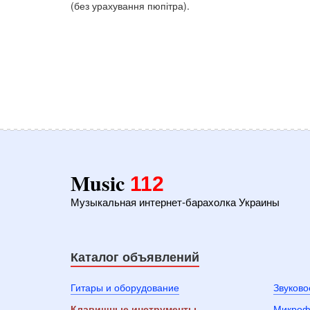
(без урахування пюпітра).
Music
112
Музыкальная интернет-барахолка Украины
Каталог объявлений
Гитары и оборудование
Звуково
Клавишные инструменты
Микроф