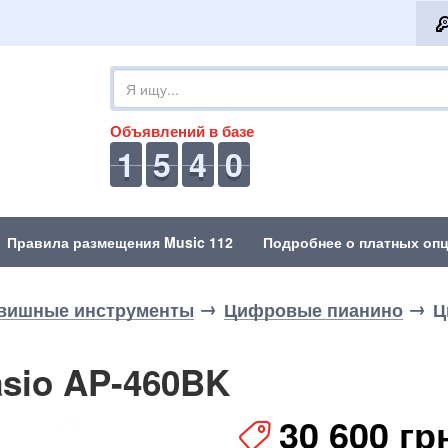
Объявлений в базе
1
5
4
0
Правила размещения Music 112
Подробнее о платных опц
вишные инструменты
Цифровые пианино
Ц
sio AP-460BK
30 600 гр