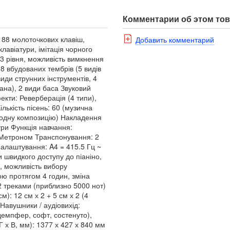
Комментарии об этом то
 88 молоточкових клавіш,
Добавить комментарий
клавіатури, імітація чорного
 3 рівня, можливість вимкнення
18 вбудованих тембрів (5 видів
иди струнних інструментів, 4
гана), 2 види баса Звуковий
кти: Реверберація (4 типи),
Кількість пісень: 60 (музична
а одну композицію) Накладення
ури Функція навчання:
и Метроном Транспонування: 2
 налаштування: A4 = 415.5 Гц ~
ки швидкого доступу до піаніно,
, можливість вибору
ю протягом 4 годин, зміна
 2 треками (приблизно 5000 нот)
м): 12 см х 2 + 5 см х 2 (4
 Навушники / аудіовихід:
демпфер, софт, состенуто),
 Г х В, мм): 1377 х 427 х 840 мм