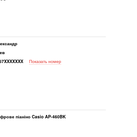
ександр
ев
6
7XXXXXXX
Показать номер
фрове піаніно Casio AP-460BK