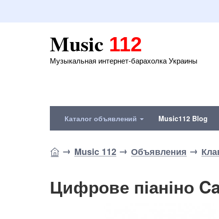
Music
112
Музыкальная интернет-барахолка Украины
Каталог объявлений
Music112 Blog
Music 112
Объявления
Кла
Цифрове піаніно Ca