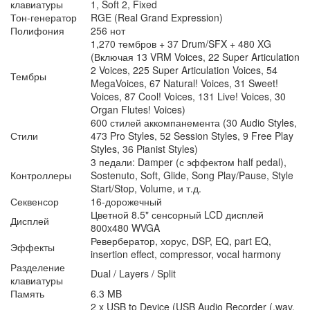
клавиатуры
1, Soft 2, Fixed
Тон-генератор
RGE (Real Grand Expression)
Полифония
256 нот
1,270 тембров + 37 Drum/SFX + 480 XG
(Включая 13 VRM Voices, 22 Super Articulation
2 Voices, 225 Super Articulation Voices, 54
Тембры
MegaVoices, 67 Natural! Voices, 31 Sweet!
Voices, 87 Cool! Voices, 131 Live! Voices, 30
Organ Flutes! Voices)
600 стилей аккомпанемента (30 Audio Styles,
Стили
473 Pro Styles, 52 Session Styles, 9 Free Play
Styles, 36 Pianist Styles)
3 педали: Damper (с эффектом half pedal),
Контроллеры
Sostenuto, Soft, Glide, Song Play/Pause, Style
Start/Stop, Volume, и т.д.
Секвенсор
16-дорожечный
Цветной 8.5" сенсорный LCD дисплей
Дисплей
800x480 WVGA
Ревербератор, хорус, DSP, EQ, part EQ,
Эффекты
insertion effect, compressor, vocal harmony
Разделение
Dual / Layers / Split
клавиатуры
Память
6.3 MB
2 x USB to Device (USB Audio Recorder (.wav,