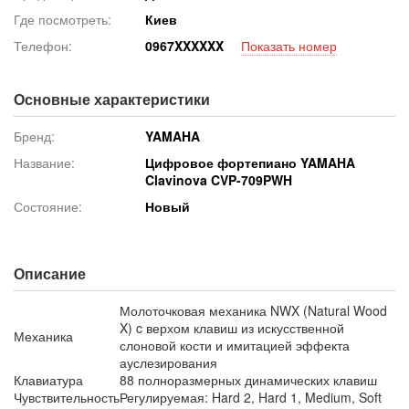
Где посмотреть:
Киев
Телефон:
096
7XXXXXX
Показать номер
Основные характеристики
Бренд:
YAMAHA
Название:
Цифровое фортепиано YAMAHA
Clavinova CVP-709PWH
Состояние:
Новый
Описание
Молоточковая механика NWX (Natural Wood
X) c верхом клавиш из искусственной
Механика
слоновой кости и имитацией эффекта
ауслезирования
Клавиатура
88 полноразмерных динамических клавиш
Чувствительность
Регулируемая: Hard 2, Hard 1, Medium, Soft