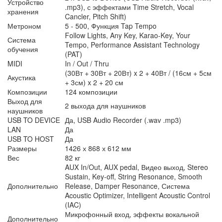
Устройство
.mp3), с эффектами Time Stretch, Vocal
хранения
Cancler, Pitch Shift)
Метроном
5 - 500, Функция Tap Tempo
Follow Lights, Any Key, Karao-Key, Your
Система
Tempo, Performance Assistant Technology
обучения
(PAT)
MIDI
In / Out / Thru
(30Вт + 30Вт + 20Вт) x 2 + 40Вт / (16см + 5см
Акустика
+ 3см) x 2 + 20 см
Композиции
124 композиции
Выход для
2 выхода для наушников
наушников
USB TO DEVICE
Да, USB Audio Recorder (.wav .mp3)
LAN
Да
USB TO HOST
Да
Размеры
1426 х 868 х 612 мм
Вес
82 кг
AUX In/Out, AUX pedal, Видео выход, Stereo
Sustain, Key-off, String Resonance, Smooth
Дополнительно
Release, Damper Resonance, Система
Acoustic Optimizer, Intelligent Acoustic Control
(IAC)
Микрофонный вход, эффекты вокальной
Дополнительно