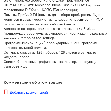
SGX-1 японское фортепиано C/EXs8 - рок Ambience
Drums/EXs9 - Jazz AmbienceDrums/EXs17 - SGX-2 Берлине
фортепиано D/EXs18 - KORG EXs коллекции;
Память: Прибл. 2 Гб (память для отбора проб, режим будет
меняться в зависимости от использования расширения PCM
библиотек и пользователей выборки банков);
Волновые паттерны: 598 пользовательские, 187 Preload
(поддержка стерео мультисемплов), синхронизация отдельных
заметок и tempo-based settings;
Программы/комбинации/набор ударных: 2,560 программ
пользовательской памяти;
Cет-лист: список из 128 наборов, 128 слотов в сет-листе
каждого набора;
Списки: 9-полосный графически эквалайзер, тон функция,
transpose и др.
Комментарии об этом товаре
Добавить комментарий