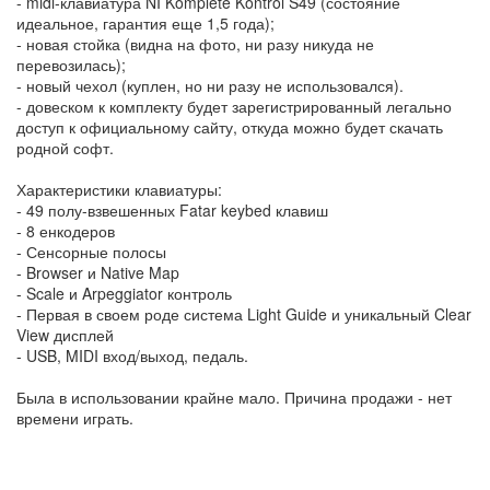
- midi-клавиатура NI Komplete Kontrol S49 (состояние
идеальное, гарантия еще 1,5 года);
- новая стойка (видна на фото, ни разу никуда не
перевозилась);
- новый чехол (куплен, но ни разу не использовался).
- довеском к комплекту будет зарегистрированный легально
доступ к официальному сайту, откуда можно будет скачать
родной софт.
Характеристики клавиатуры:
- 49 полу-взвешенных Fatar keybed клавиш
- 8 енкодеров
- Сенсорные полосы
- Browser и Native Map
- Scale и Arpeggiator контроль
- Первая в своем роде система Light Guide и уникальный Clear
View дисплей
- USB, MIDI вход/выход, педаль.
Была в использовании крайне мало. Причина продажи - нет
времени играть.