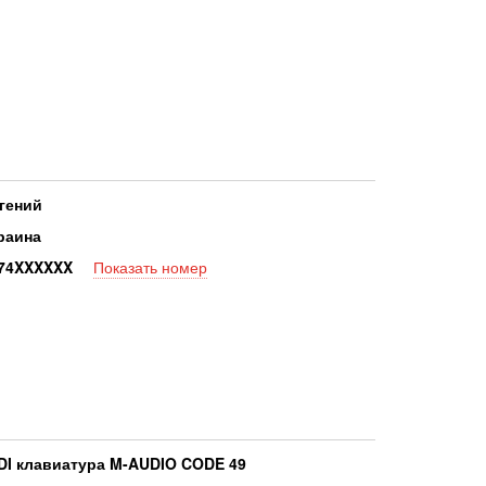
гений
раина
7
4XXXXXX
Показать номер
DI клавиатура M-AUDIO CODE 49