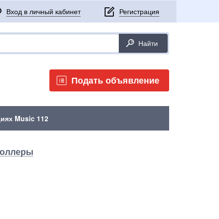
Подать объявление
иях Music 112
роллеры