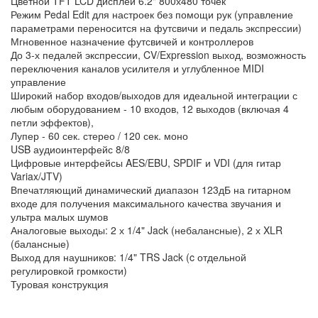
Цветной TFT LCD дисплей 6.2" 800х480 точек
Режим Pedal Edit для настроек без помощи рук (управление
параметрами переносится на футсвичи и педаль экспрессии)
Мгновенное назначение футсвичей и контроллеров
До 3-х педалей экспрессии, CV/Expression выход, возможность
переключения каналов усилителя и углубленное MIDI
управление
Широкий набор входов/выходов для идеальной интеграции с
любым оборудованием - 10 входов, 12 выходов (включая 4
петли эффектов),
Лупер - 60 сек. стерео / 120 сек. моно
USB аудиоинтерфейс 8/8
Цифровые интерфейсы AES/EBU, SPDIF и VDI (для гитар
Variax/JTV)
Впечатляющий динамический диапазон 123дБ на гитарном
входе для получения максимального качества звучания и
ультра малых шумов
Аналоговые выходы: 2 х 1/4" Jack (небалансные), 2 х XLR
(балансные)
Выход для наушников: 1/4" TRS Jack (c отдельной
регулировкой громкости)
Туровая конструкция