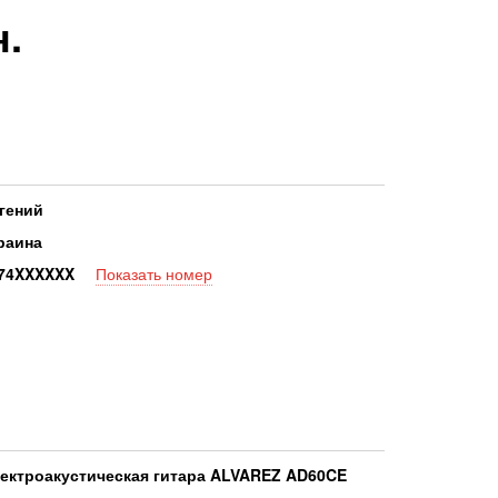
н.
гений
раина
7
4XXXXXX
Показать номер
ектроакустическая гитара ALVAREZ AD60CE