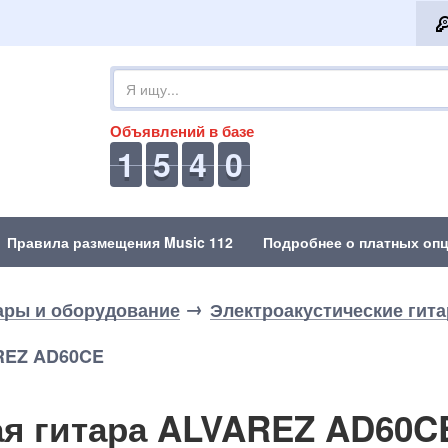
Объявлений в базе
1
5
4
0
Правила размещения Music 112
Подробнее о платных опц
ары и оборудование
Электроакустические гит
AREZ AD60CE
ая гитара ALVAREZ AD60C