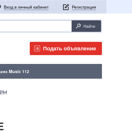
Подать объявление
иях Music 112
ары
E