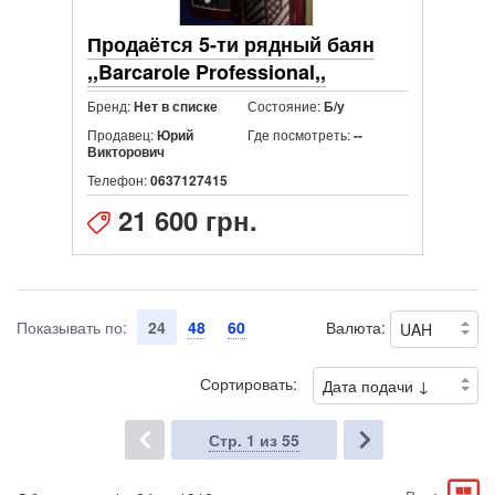
Продаётся 5-ти рядный баян
,,Barcarole Professional,,
аккордеон
Бренд:
Состояние:
Нет в списке
Б/у
Продавец:
Где посмотреть:
Юрий
--
Викторович
Телефон:
0637127415
21 600 грн.
Показывать по:
24
48
60
Валюта:
Сортировать:
Стр.
1
из 55