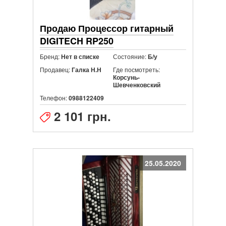
Продаю Процессор гитарный
DIGITECH RP250
Бренд:
Состояние:
Нет в списке
Б/у
Продавец:
Где посмотреть:
Галка Н.Н
Корсунь-
Шевченковский
Телефон:
0988122409
2 101 грн.
25.05.2020