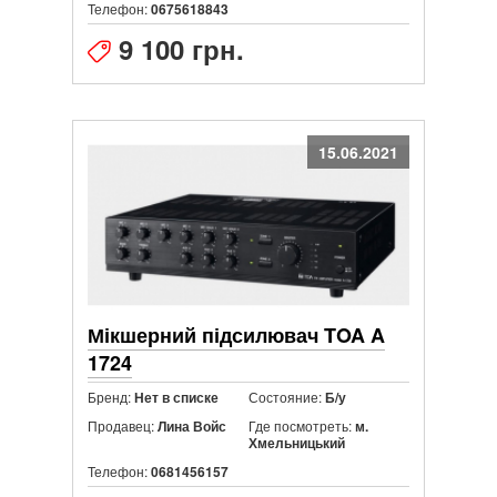
Телефон:
0675618843
9 100 грн.
15.06.2021
Мікшерний підсилювач TOA A
1724
Бренд:
Состояние:
Нет в списке
Б/у
Продавец:
Где посмотреть:
Лина Войс
м.
Хмельницький
Телефон:
0681456157