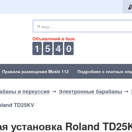
Объявлений в базе
1
5
4
0
Правила размещения Music 112
Подробнее о платных опц
абаны и перкуссия
Электронные барабаны
oland TD25KV
я установка Roland TD25