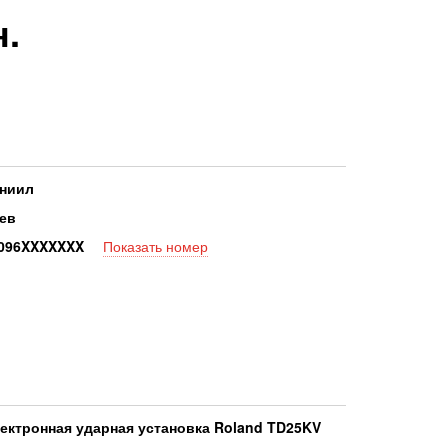
н.
ниил
ев
09
6XXXXXXX
Показать номер
ектронная ударная установка Roland TD25KV