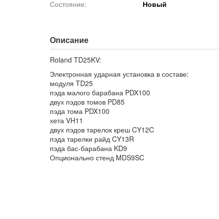
Состояние:
Новый
Описание
Roland TD25KV:
Электронная ударная установка в составе:
модуля TD25
пэда малого барабана PDX100
двух пэдов томов PD85
пэда тома PDX100
хета VH11
двух пэдов тарелок креш CY12C
пэда тарелки райд CY13R
пэда бас-барабана KD9
Опционально стенд MDS9SC