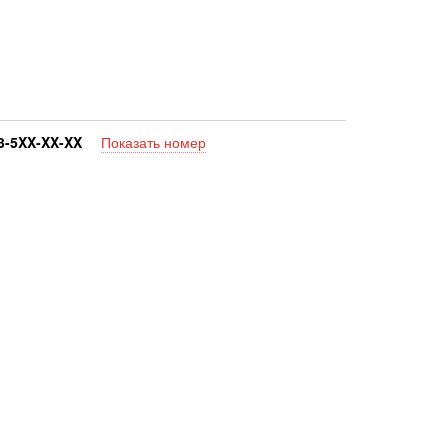
3-
5XX-XX-XX
Показать номер