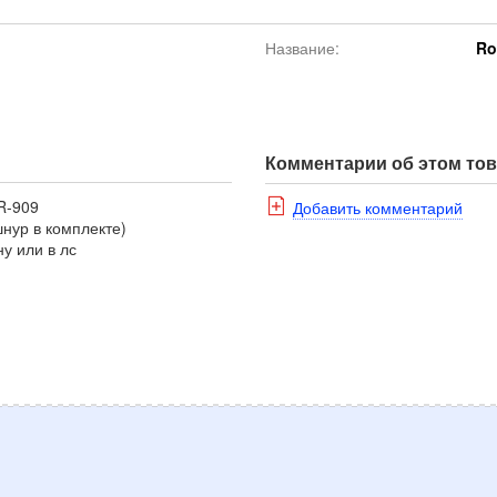
Название:
Ro
Комментарии об этом то
R-909
Добавить комментарий
шнур в комплекте)
у или в лс