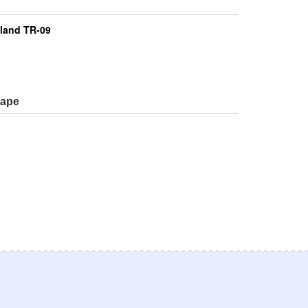
land TR-09
варе