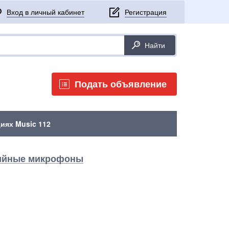
Подать объявление
иях Music 112
ийные микрофоны