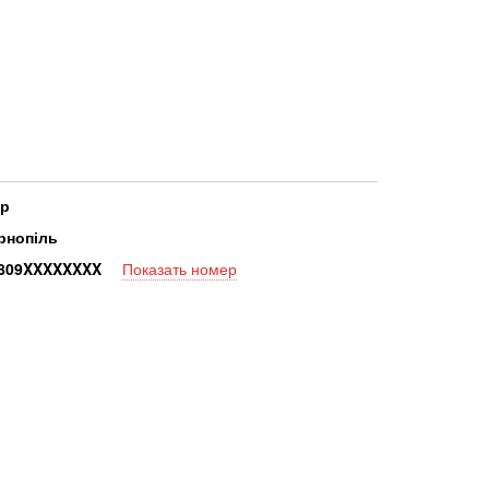
ор
рнопіль
80
9XXXXXXXX
Показать номер