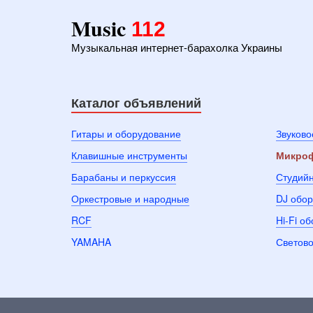
Music
112
Музыкальная интернет-барахолка Украины
Каталог объявлений
Гитары и оборудование
Звуково
Клавишные инструменты
Микроф
Барабаны и перкуссия
Студий
Оркестровые и народные
DJ обо
RCF
Hi-Fi о
YAMAHA
Светово