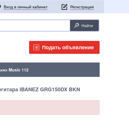
Подать объявление
иях Music 112
огитара IBANEZ GRG150DX BKN